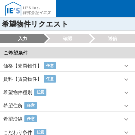
希望物件リクエスト
入力
確認
送信
ご希望条件
価格【売買物件】
任意
賃料【賃貸物件】
任意
希望物件種別
任意
希望住所
任意
希望沿線
任意
こだわり条件
任意