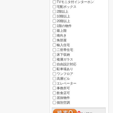
TVモニタ付インターホン
宅配ボックス
2階以上
10階以上
20階以上
1階の物件
最上階
南向き
角部屋
輸入住宅
二世帯住宅
床下収納
複層ガラス
自由設計対応
駐車場あり
ワンフロア
高層ビル
エレベーター
事務所可
飲食店可
居抜物件
個別空調