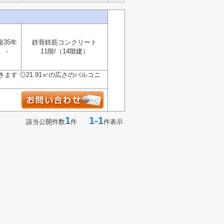
築35年
鉄骨鉄筋コンクリート
-
11階/（14階建）
す ◎21.91㎡の広さのバルコニ
1
1-1
該当公開件数
件
件表示