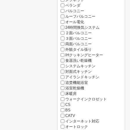
ベランダ
バルコニー
ルーフバルコニー
オール電化
24時間換気システム
２面バルコニー
３面バルコニー
両面バルコニー
外観タイル張り
IHクッキングヒーター
食器洗い乾燥機
システムキッチン
対面式キッチン
アイランドキッチン
追焚機能浴室
浴室乾燥機
床暖房
ウォークインクロゼット
CS
BS
CATV
インターネット対応
オートロック