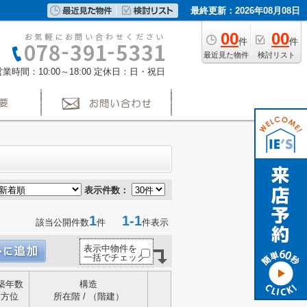
最終更新：2026年08月08日
00
00
件
件
最近見た物件
検討リスト
業時間：10:00～18:00
定休日：日・祝日
表示件数：
1
1-1
該当公開件数
件
件表示
表示中物件を
一括でチェック
築年数
構造
方位
所在階 / （階建）