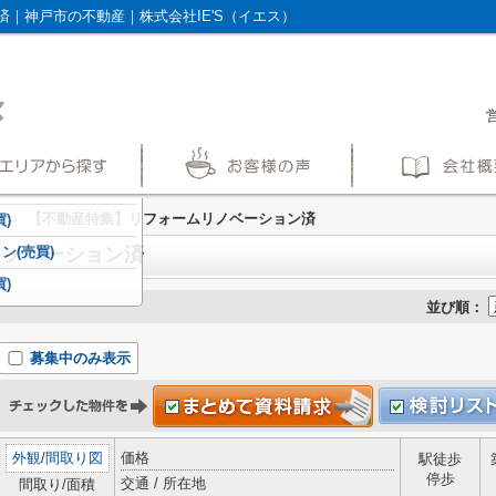
｜神戸市の不動産｜株式会社IE'S（イエス）
営
>
【不動産特集】リフォームリノベーション済
)
リノベーション済
ン(売買)
)
並び順：
募集中のみ表示
外観
/
間取り図
価格
駅徒歩
停歩
交通 / 所在地
間取り/面積