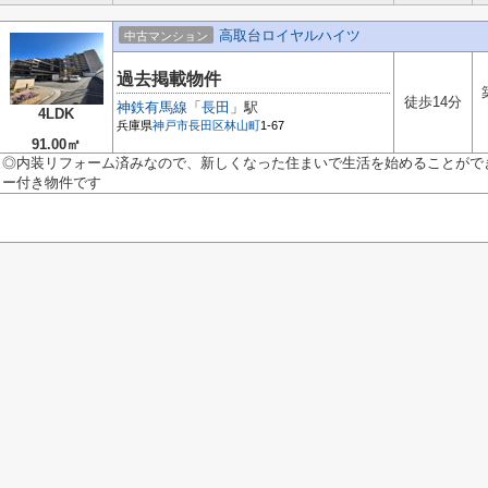
高取台ロイヤルハイツ
中古マンション
過去掲載物件
徒歩14分
神鉄有馬線
「
長田
」駅
4LDK
兵庫県
神戸市長田区
林山町
1-67
91.00㎡
◎内装リフォーム済みなので、新しくなった住まいで生活を始めることができま
ー付き物件です