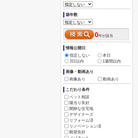
築年数
0
件が該当
情報公開日
指定しない
本日
3日以内
1週間以内
画像・動画あり
画像あり
動画あり
こだわり条件
ペット相談
陽当り良好
閑静な住宅地
デザイナーズ
リフォーム済
リノベーション済
眺望良好
メゾネット