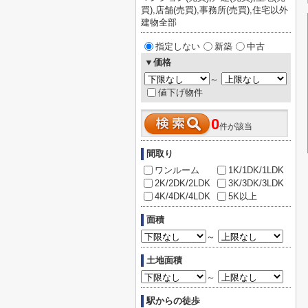
買),店舗(売買),事務所(売買),住宅以外
建物全部
指定しない
新築
中古
▼価格
～
値下げ物件
0
件が該当
間取り
ワンルーム
1K/1DK/1LDK
2K/2DK/2LDK
3K/3DK/3LDK
4K/4DK/4LDK
5K以上
面積
～
土地面積
～
駅からの徒歩