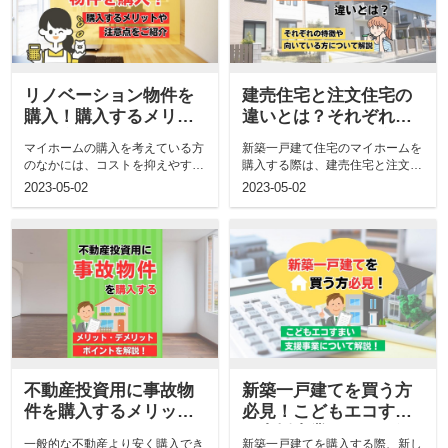
リノベーション物件を
建売住宅と注文住宅の
購入！購入するメリッ
違いとは？それぞれの
トや注意点をご紹介
特徴や向いている方に
マイホームの購入を考えている方
新築一戸建て住宅のマイホームを
ついて解説
のなかには、コストを抑えやすい
購入する際は、建売住宅と注文住
リノベーション物件が気になって
宅の2つの選択肢があります。 今
2023-05-02
2023-05-02
いる...
回...
不動産投資用に事故物
新築一戸建てを買う方
件を購入するメリッ
必見！こどもエコすま
ト・デメリット・ポイ
い支援事業について解
一般的な不動産より安く購入でき
新築一戸建てを購入する際、新し