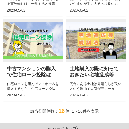
ントを解説！
説！
る事故物件は、一見すると投資用
い住まいが手に入るのは良いもの
物件として魅力的に映ります。
の、価格の高さが気になる方も多
2023-05-02
2023-05-02
しか...
いの...
中古マンションの購入
土地購入の際に知って
で住宅ローン控除は使
おきたい宅地造成等規
える？条件や手続き方
制法とは？注意点も解
住宅ローンを組んでマイホームを
高台にある土地は見晴らしが良い
法も解説！
説
購入するなら、住宅ローン控除を
という理由で人気が高い一方、崖
受けてすこしでも返済の負担を減
崩れや土砂災害の被害を受けやす
2023-05-02
2023-05-02
らし...
いと...
16
該当公開件数：
件
1～16
件を表示
ページトップへ