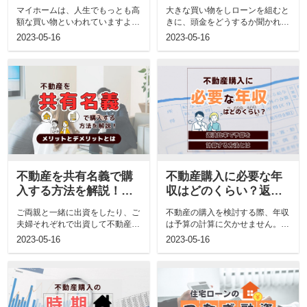
対処法もご紹介！
ト・デメリットを解
マイホームは、人生でもっとも高
大きな買い物をしローンを組むと
説！
額な買い物といわれていますよ
きに、頭金をどうするか聞かれる
ね。 その際、銀行や信用金庫で
事があります。 住宅を購入する
2023-05-16
2023-05-16
長期の...
場合...
不動産を共有名義で購
不動産購入に必要な年
入する方法を解説！メ
収はどのくらい？返済
リットとデメリットと
比率で予算を計算する
ご両親と一緒に出資をしたり、ご
不動産の購入を検討する際、年収
は
方法とは
夫婦それぞれで出資して不動産の
は予算の計算に欠かせません。
購入を検討している方もいらっし
年収を基に妥当な住宅の購入価格
2023-05-16
2023-05-16
ゃる...
を計...