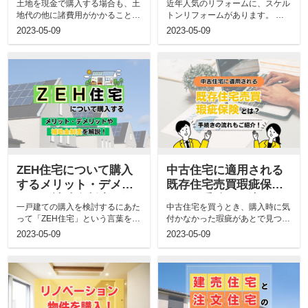
土地を現金で購入する場合も、土
近年人気のリフォームに、スケル
紹介
説！
地代の他に諸費用がかかることは
トンリフォームがあります。 し
ローンと変わりません。 さら
かし、スケルトンリフォームが具
2023-05-09
2023-05-09
に、住...
体的...
ZEH住宅について購入
中古住宅に適用される
するメリット・デメリ
既存住宅売買瑕疵保険
ットや補助金制度を解
とは？手続きの流れも
一戸建ての購入を検討するにあた
中古住宅を買うとき、購入時に気
説！
ご紹介！
って「ZEH住宅」という言葉を耳
付かなかった瑕疵があとで見つか
にしたことがある方もいるでしょ
らないかと、不安になる方も多い
2023-05-09
2023-05-09
う...
ので...