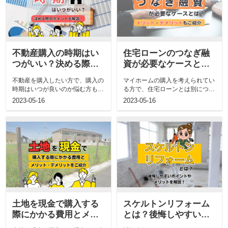
不動産購入の時期はい
住宅ローンのつなぎ融
つがいい？決める際の
資が必要なケースと
ポイントを解説！
は？メリット・デメリ
不動産を購入したい方で、購入の
マイホームの購入を考えられてい
ットもご紹介
時期はいつが良いのか悩む方も多
る方で、住宅ローンとは別につな
いのではないでしょうか。 この
ぎ融資を検討している方も多いの
2023-05-16
2023-05-16
記事...
では...
土地を現金で購入する
スケルトンリフォーム
際にかかる費用とメリ
とは？後悔しやすいポ
ット・デメリットをご
イントやメリットを解